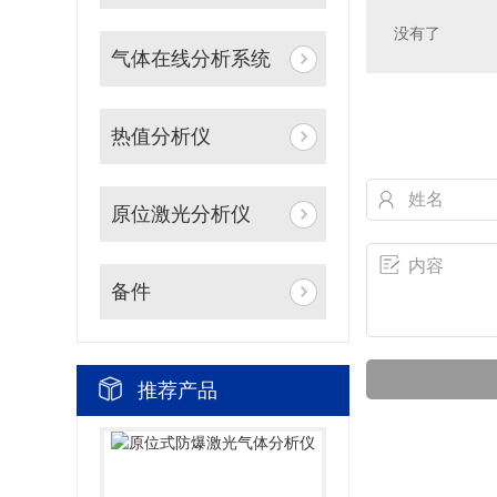
没有了
气体在线分析系统
热值分析仪
原位激光分析仪
备件
推荐产品