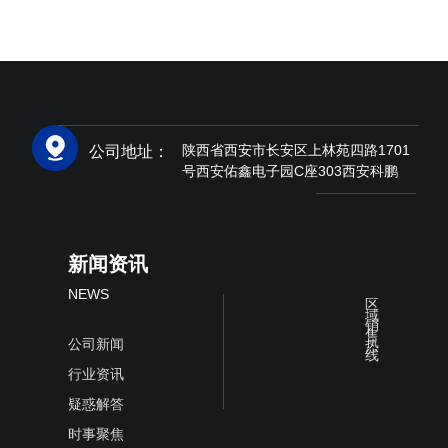
陕西省西安市长安区上林苑四路1701
公司地址：
号西安佑鑫电子园C座303西安科鹏
新闻资讯
NEWS
区域销售热线
公司新闻
行业资讯
疑惑解答
时事聚焦