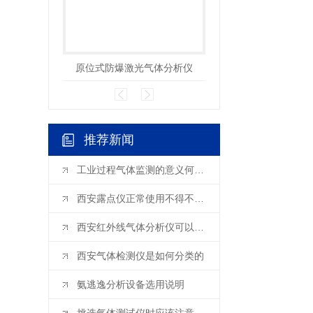
原位式防爆激光气体分析仪
KE200-D系
推荐新闻
工业过程气体监测的意义何在？监测什么？
西安露点仪正常使用不得不注意的几种细节
西安红外线气体分析仪可以测量那些气体
西安气体检测仪是如何分类的
氨逃逸分析设备选用说明